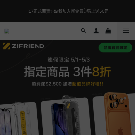
2
6
0
1
1
1
1
5
0
0
0
盛夏限定☀️週週抽LINE POINT｜滿1000即享免運
 i17正式開賣✨點我加入新會員👆馬上送50元
0
4
3
2
盛夏限定☀️週週抽LINE POINT｜滿1000即享免運
1
0