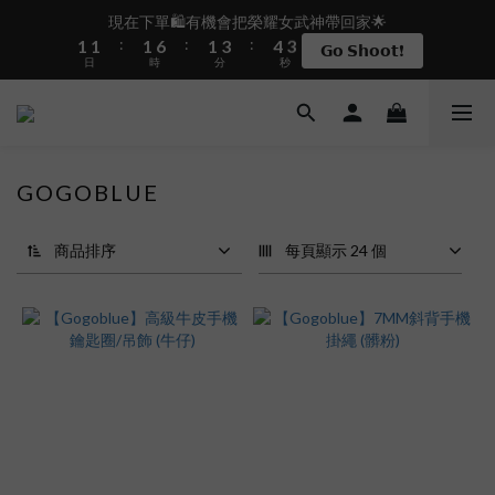
2
2
2
7
2
4
5
3
現在下單🛍️有機會把榮耀女武神帶回家🌟
盛夏限定☀️週週抽LINE POINT｜滿1000即享免運
:
:
:
1
1
1
6
1
3
4
2
𝗚𝗼 𝗦𝗵𝗼𝗼𝘁❗
日
時
分
秒
0
0
0
5
0
2
3
1
4
1
2
0
3
0
1
 i17正式開賣✨點我加入新會員👆馬上送50元
2
0
1
GOGOBLUE
0
盛夏限定☀️週週抽LINE POINT｜滿1000即享免運
商品排序
每頁顯示 24 個