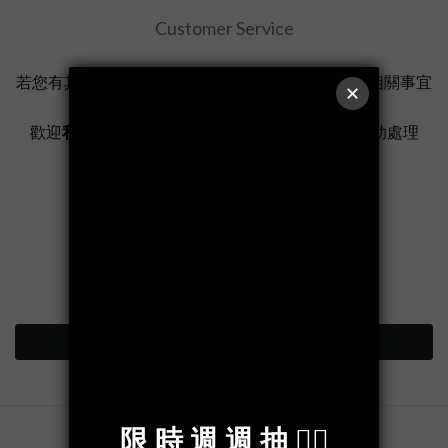
Customer Service
若您有其他需協助的疑問，例如訂單查詢、退換貨相關事宜
等
歡迎
私訊 LINE@ 聯繫線上客服
，將有專人為您協助處理
LINE@ ID : @zifriend_tw
客服營業時間：週一至週五 11:00~18:00
週六、週日及國定假日非工作日
私訊後客服人員將依序回覆各位，謝謝。
聯繫客服
聯繫 ZIFRIEND