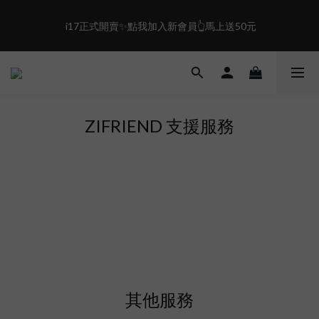
2
5
1
4
盛夏限定☀️週週抽LINE POINT｜滿1000即享免運
 i17正式開賣✨點我加入新會員👆馬上送50元
0
3
2
1
盛夏限定☀️週週抽LINE POINT｜滿1000即享免運
0
ZIFRIEND 支援服務
其他服務