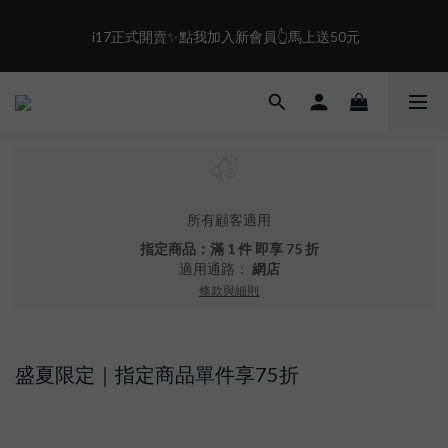
1
0
0
1
1
0
6
0
0
0
5
盛夏限定☀️週週抽LINE POINT｜滿1000即享免運
 i17正式開賣✨點我加入新會員👆馬上送50元
4
3
2
盛夏限定☀️週週抽LINE POINT｜滿1000即享免運
1
0
所有顧客適用
指定商品：滿 1 件 即享 75 折
適用通路：
網店
條款與細則
盛夏限定｜指定商品單件享75折