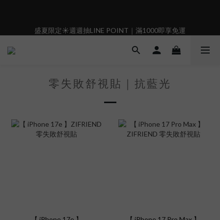
6
6
5
8
8
7
5
5
4
7
7
6
盛夏限定☀️週週抽LINE POINT｜滿1000即享免運
盛夏限定☀️週週抽LINE POINT｜滿1000即享免運
4
4
3
6
6
5
9
3
3
2
5
5
4
8
2
2
1
9
4
4
3
7
現在下單🛍️有機會把榮耀女武神帶回家🌟
:
:
:
1
1
0
8
3
3
2
6
𝗚𝗼 𝗦𝗵𝗼𝗼𝘁❗
日
時
分
秒
0
0
7
2
2
1
5
6
1
1
0
4
零失敗舒視貼｜抗藍光
5
0
0
3
 i17正式開賣✨點我加入新會員👆馬上送50元
4
2
3
1
2
0
盛夏限定☀️週週抽LINE POINT｜滿1000即享免運
1
0
【 iPhone 17e 】
【 iPhone 17 Pro Max 】