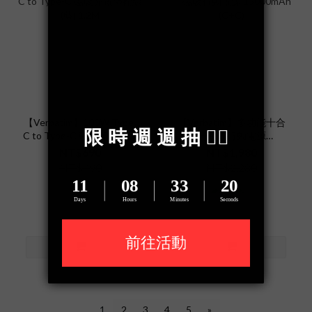
【Verbatim】100W Type-
【Verbatim】多功能十合
C to Type-C 磁吸充電傳輸
一磁吸行動電源
線(藍) 1.2M
15000mAh (C+C)
NT$690
NT$1,980
NT$890
NT$2,280
1
2
3
4
5
»