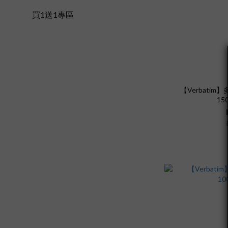
買1送1專區
【Verbati
15