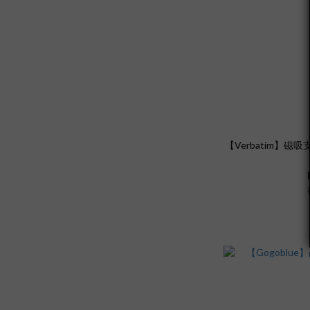
【Verbatim】磁