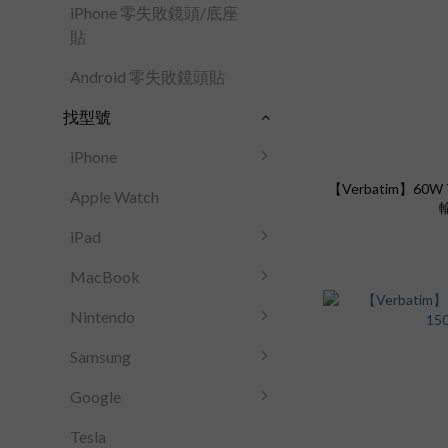
iPhone 零失敗鏡頭/底座
貼
Android 零失敗鏡頭貼
找型號
iPhone
【Verbatim】60W 
Apple Watch
輸
iPad
MacBook
Nintendo
Samsung
Google
Tesla