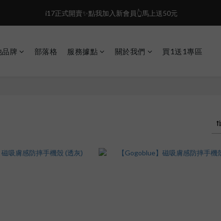
0
2
3
0
2
7
 i17正式開賣✨點我加入新會員👆馬上送50元
盛夏限定☀️週週抽LINE POINT｜滿1000即享免運
1
2
1
6
0
1
0
5
盛夏限定☀️週週抽LINE POINT｜滿1000即享免運
0
4
3
他品牌
部落格
服務據點
關於我們
買1送1專區
2
1
0