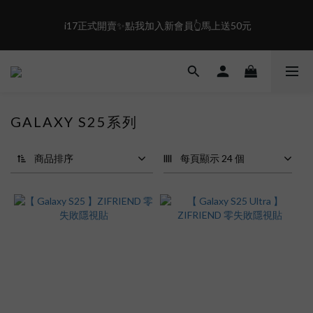
2
2
3
1
1
1
2
0
盛夏限定☀️週週抽LINE POINT｜滿1000即享免運
 i17正式開賣✨點我加入新會員👆馬上送50元
0
0
1
0
盛夏限定☀️週週抽LINE POINT｜滿1000即享免運
GALAXY S25系列
商品排序
每頁顯示 24 個