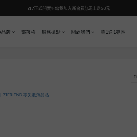
1
0
1
0
2
5
盛夏限定☀️週週抽LINE POINT｜滿1000即享免運
 i17正式開賣✨點我加入新會員👆馬上送50元
0
0
1
4
0
3
盛夏限定☀️週週抽LINE POINT｜滿1000即享免運
2
1
他品牌
部落格
服務據點
關於我們
買1送1專區
0