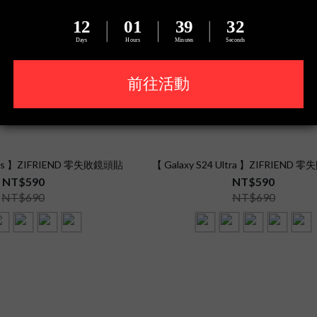
Plus 】ZIFRIEND 零失敗鏡頭貼
【 Galaxy S24 Ultra 】ZIFRIEND
NT$590
NT$590
NT$690
NT$690