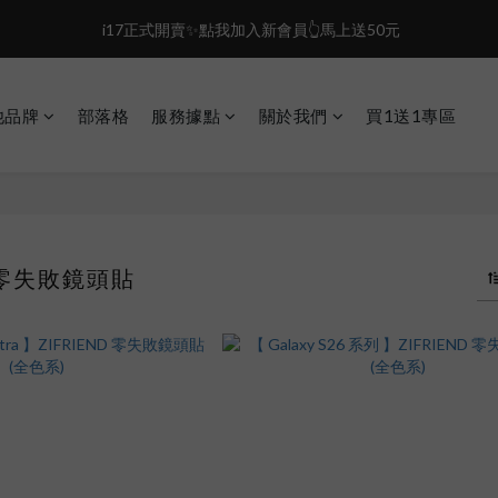
0
1
7
1
5
盛夏限定☀️週週抽LINE POINT｜滿1000即享免運
 i17正式開賣✨點我加入新會員👆馬上送50元
0
6
0
4
5
3
盛夏限定☀️週週抽LINE POINT｜滿1000即享免運
4
2
3
1
他品牌
部落格
服務據點
關於我們
買1送1專區
2
0
1
0
 零失敗鏡頭貼