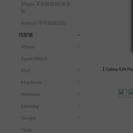
iPhone 零失敗鏡頭/底座
貼
Android 零失敗鏡頭貼
找型號
iPhone
Apple Watch
【 Galaxy S24 
iPad
MacBook
Nintendo
Samsung
Google
Tesla