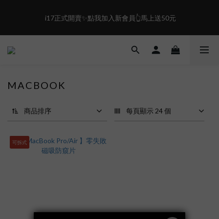
0
7
2
4
6
1
3
盛夏限定☀️週週抽LINE POINT｜滿1000即享免運
 i17正式開賣✨點我加入新會員👆馬上送50元
5
0
2
4
1
3
0
盛夏限定☀️週週抽LINE POINT｜滿1000即享免運
2
1
0
MACBOOK
商品排序
每頁顯示 24 個
可拆式